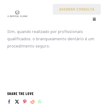
Skip
AGENDAR CONSULTA
to
content
Toggle
Navigatio
Sim, quando realizado por profissionais
Clinica
qualificados, o branqueamento dentário é um
procedimento seguro.
Tratamentos Dentários
Perguntas Frequentes
Contactos
SHARE THE LOVE