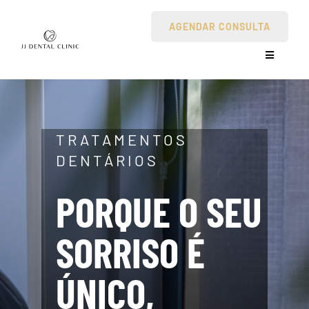
Skip
AGENDAR CONSULTA
to
content
Toggle
Navigatio
Clinica
TRATAMENTOS
Tratamentos Dentários
DENTÁRIOS
Perguntas Frequentes
PORQUE O SEU
Contactos
SORRISO É
ÚNICO,